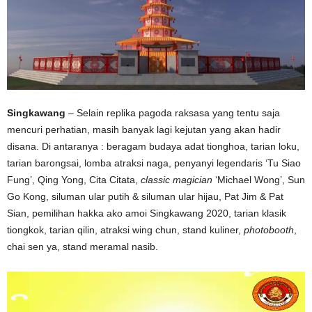
Singkawang
– Selain replika pagoda raksasa yang tentu saja
mencuri perhatian, masih banyak lagi kejutan yang akan hadir
disana. Di antaranya : beragam budaya adat tionghoa, tarian loku,
tarian barongsai, lomba atraksi naga, penyanyi legendaris ‘Tu Siao
Fung’, Qing Yong, Cita Citata,
classic magician
‘Michael Wong’, Sun
Go Kong, siluman ular putih & siluman ular hijau, Pat Jim & Pat
Sian, pemilihan hakka ako amoi Singkawang 2020, tarian klasik
tiongkok, tarian qilin, atraksi wing chun, stand kuliner,
photobooth
,
chai sen ya, stand meramal nasib.