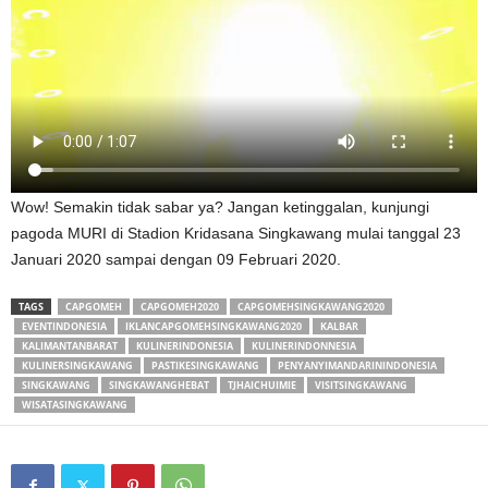
Wow! Semakin tidak sabar ya? Jangan ketinggalan, kunjungi
pagoda MURI di Stadion Kridasana Singkawang mulai tanggal 23
Januari 2020 sampai dengan 09 Februari 2020.
TAGS
CAPGOMEH
CAPGOMEH2020
CAPGOMEHSINGKAWANG2020
EVENTINDONESIA
IKLANCAPGOMEHSINGKAWANG2020
KALBAR
KALIMANTANBARAT
KULINERINDONESIA
KULINERINDONNESIA
KULINERSINGKAWANG
PASTIKESINGKAWANG
PENYANYIMANDARININDONESIA
SINGKAWANG
SINGKAWANGHEBAT
TJHAICHUIMIE
VISITSINGKAWANG
WISATASINGKAWANG