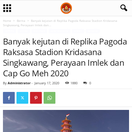
Home
Berita
Banyak kejutan di Replika Pagoda Raksasa Stadion Kridasana
Singkawang, Perayaan Imlek dan...
BERITA
EVENT
KULINER
SENI BUDAYA
VIDEO
WISATA
Banyak kejutan di Replika Pagoda
Raksasa Stadion Kridasana
Singkawang, Perayaan Imlek dan
Cap Go Meh 2020
By
Administrator
-
January 17, 2020
1880
0