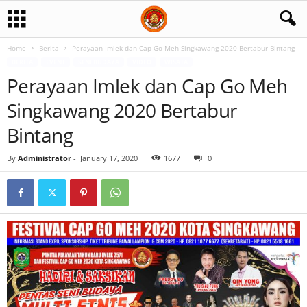
Home
Berita
Perayaan Imlek dan Cap Go Meh Singkawang 2020 Bertabur Bintang
BERITA
EVENT
SENI BUDAYA
VIDEO
WISATA
Perayaan Imlek dan Cap Go Meh
Singkawang 2020 Bertabur
Bintang
By
Administrator
-
January 17, 2020
1677
0