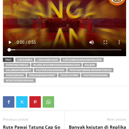
TAGS
CAPGOMEH
CAPGOMEH2020
CAPGOMEHSINGKAWANG2020
EVENTINDONESIA
IKLANCAPGOMEHSINGKAWANG2020
KALBAR
KALIMANTANBARAT
PASTIKESINGKAWANG
PENYANYIMANDARININDONESIA
SINGKAWANG
SINGKAWANGHEBAT
TJHAICHUIMIE
VISITSINGKAWANG
WISATASINGKAWANG
Previous article
Next article
Rute Pawai Tatung Cap Go
Banyak kejutan di Replika