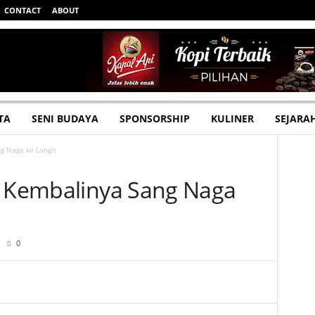
CONTACT
ABOUT
TA
SENI BUDAYA
SPONSORSHIP
KULINER
SEJARA
g Naga ke Langit
, Kembalinya Sang Naga
0