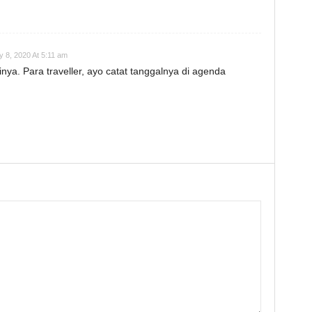
y 8, 2020 At 5:11 am
nya. Para traveller, ayo catat tanggalnya di agenda