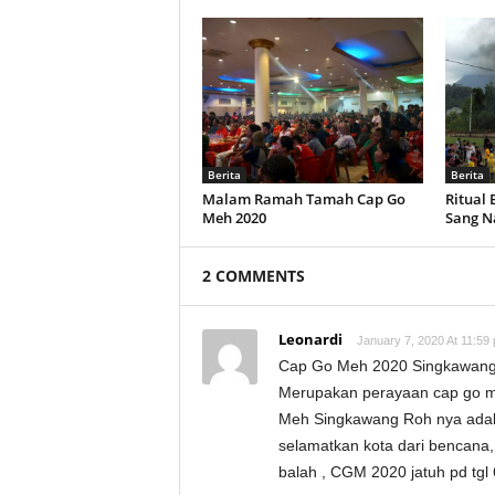
Berita
Berita
Malam Ramah Tamah Cap Go
Ritual
Meh 2020
Sang N
2 COMMENTS
Leonardi
January 7, 2020 At 11:59
Cap Go Meh 2020 Singkawan
Merupakan perayaan cap go me
Meh Singkawang Roh nya adalah
selamatkan kota dari bencana, p
balah , CGM 2020 jatuh pd tgl 