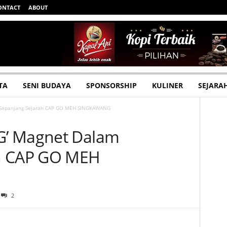
ONTACT
ABOUT
TA
SENI BUDAYA
SPONSORSHIP
KULINER
SEJARA
 Sepanjang Sejarah CAP GO MEH SINGKAWANG
G’ Magnet Dalam
h CAP GO MEH
2