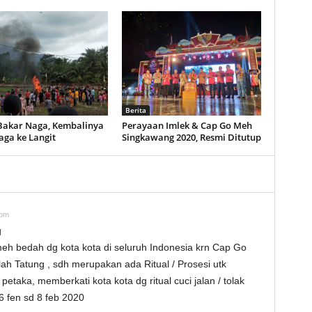
Berita
 Bakar Naga, Kembalinya
Perayaan Imlek & Cap Go Meh
aga ke Langit
Singkawang 2020, Resmi Ditutup
 pm
g
h bedah dg kota kota di seluruh Indonesia krn Cap Go
 Tatung , sdh merupakan ada Ritual / Prosesi utk
etaka, memberkati kota kota dg ritual cuci jalan / tolak
6 fen sd 8 feb 2020