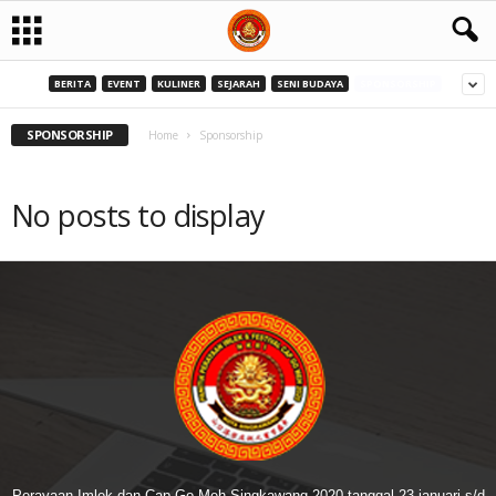
BERITA
EVENT
KULINER
SEJARAH
SENI BUDAYA
SPONSORSHIP
SPONSORSHIP
Home
Sponsorship
No posts to display
Perayaan Imlek dan Cap Go Meh Singkawang 2020 tanggal 23 januari s/d